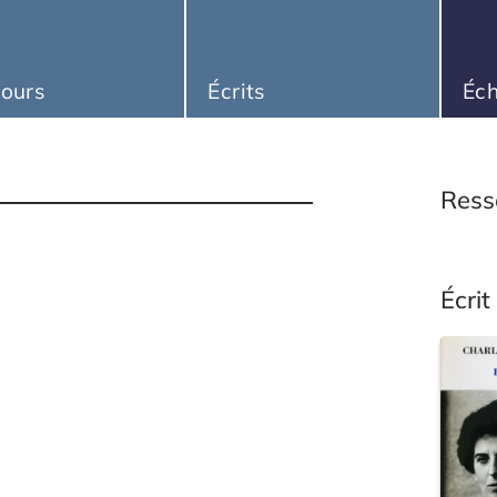
ours
Écrits
Éc
Ress
Écrit 